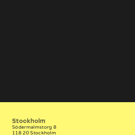
Alexander Hiamchan
Anton
Utvecklare
Ut
Stockholm
Södermalmstorg 8
118 20 Stockholm