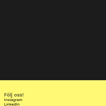
 Friskopp
Anton Lückner
vecklare
Utvecklare
Följ oss!
Instagram
LinkedIn