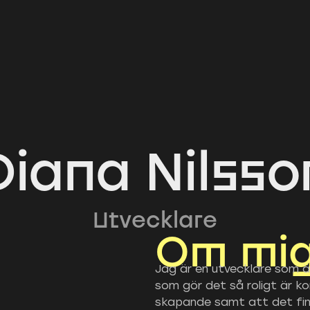
Diana Nilsso
Utvecklare
Om mi
Jag är en utvecklare som ä
som gör det så roligt är k
skapande samt att det finn