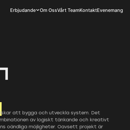
Erbjudande
Om Oss
Vårt Team
Kontakt
Evenemang
n
g
lskar att bygga och utveckla system. Det 
ombinationen av logiskt tänkande och kreativt 
s oändliga möjligheter. Oavsett projekt är 