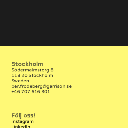
Alexander Hiamchan
Anton
Utvecklare
Ut
Stockholm
Södermalmstorg 8
118 20 Stockholm
Sweden
per.frodeberg@garrison.se
+46 707 616 301
Följ oss!
Instagram
LinkedIn