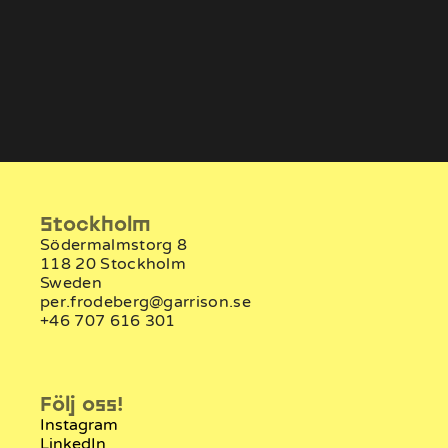
Alexander Hiamchan
Anton
Utvecklare
Ut
Stockholm
Södermalmstorg 8
118 20 Stockholm
Sweden
per.frodeberg@garrison.se
+46 707 616 301
Följ oss!
Instagram
LinkedIn